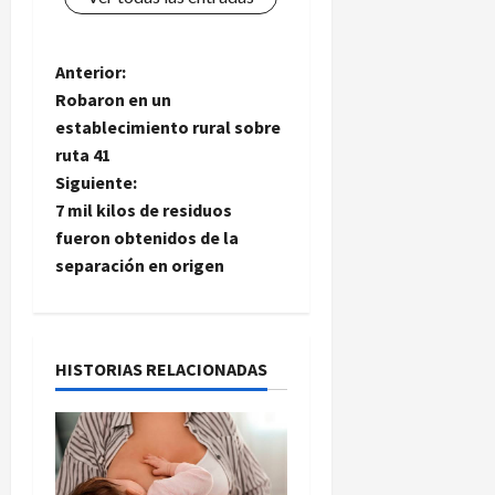
N
Anterior:
Robaron en un
a
establecimiento rural sobre
ruta 41
v
Siguiente:
e
7 mil kilos de residuos
fueron obtenidos de la
g
separación en origen
a
c
HISTORIAS RELACIONADAS
i
ó