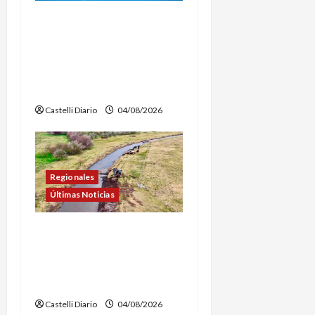
LEZAMA ADVENTURE
FEST: ABREN LAS
INSCRIPCIONES PARA LOS
VUELOS EN GLOBO
AEROSTÁTICO
Castelli Diario
04/08/2026
Regionales
Últimas Noticias
DOLORES: TRABAJOS DE
LIMPIEZA Y
MANTENIMIENTO EN EL
CANAL LA PICASA
Castelli Diario
04/08/2026