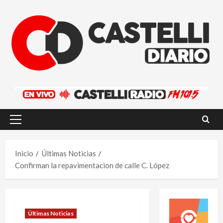
Saltar
al
contenido
Menú
principal
Inicio
Últimas Noticias
Confirman la repavimentacion de calle C. López
Últimas Noticias