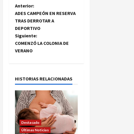
N
Anterior:
ADES CAMPEÓN EN RESERVA
a
TRAS DERROTAR A
DEPORTIVO
v
Siguiente:
e
COMENZÓ LA COLONIA DE
VERANO
g
a
HISTORIAS RELACIONADAS
c
i
ó
n
Destacado
Últimas Noticias
d