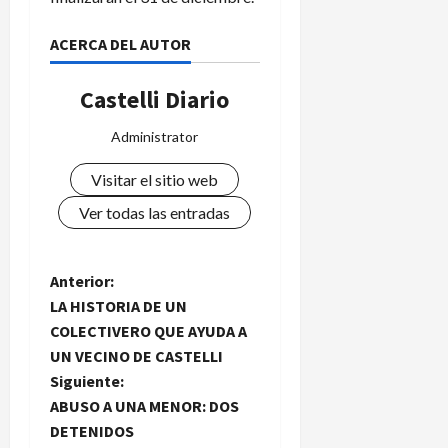
ACERCA DEL AUTOR
Castelli Diario
Administrator
Visitar el sitio web
Ver todas las entradas
N
Anterior:
LA HISTORIA DE UN
a
COLECTIVERO QUE AYUDA A
UN VECINO DE CASTELLI
v
Siguiente:
e
ABUSO A UNA MENOR: DOS
DETENIDOS