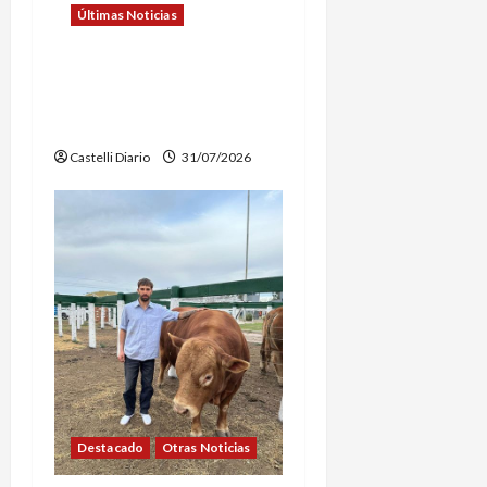
r
Últimas Noticias
a
EDICTO DE SUBASTA
PÚBLICA MUNICIPALIDAD
d
DE CASTELLI
a
Castelli Diario
31/07/2026
s
Destacado
Otras Noticias