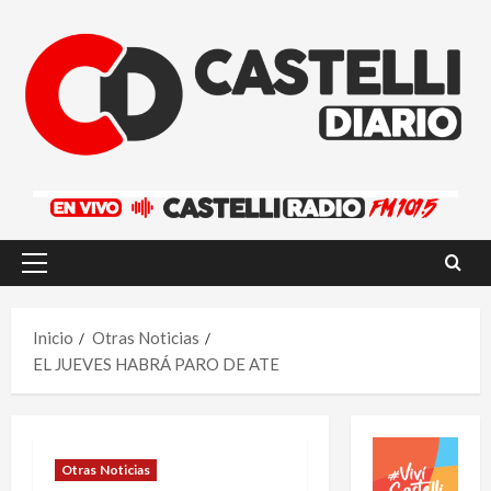
Saltar
al
contenido
Menú
principal
Inicio
Otras Noticias
EL JUEVES HABRÁ PARO DE ATE
Otras Noticias