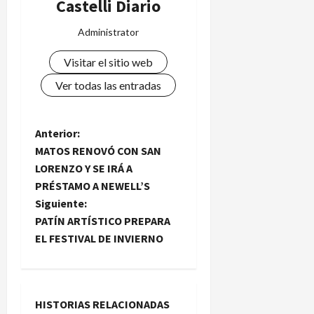
Castelli Diario
Administrator
Visitar el sitio web
Ver todas las entradas
N
Anterior:
MATOS RENOVÓ CON SAN
a
LORENZO Y SE IRÁ A
PRÉSTAMO A NEWELL’S
v
Siguiente:
e
PATÍN ARTÍSTICO PREPARA
EL FESTIVAL DE INVIERNO
g
a
HISTORIAS RELACIONADAS