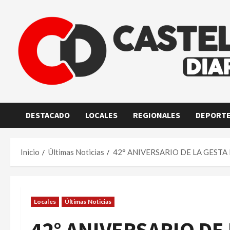
Saltar
al
contenido
DESTACADO
LOCALES
REGIONALES
DEPORT
Inicio
Últimas Noticias
42° ANIVERSARIO DE LA GESTA
Locales
Últimas Noticias
42° ANIVERSARIO DE