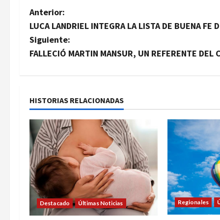
N
Anterior:
LUCA LANDRIEL INTEGRA LA LISTA DE BUENA FE 
a
Siguiente:
v
FALLECIÓ MARTIN MANSUR, UN REFERENTE DEL 
e
g
HISTORIAS RELACIONADAS
a
c
i
ó
n
Regionales
Ú
Destacado
Últimas Noticias