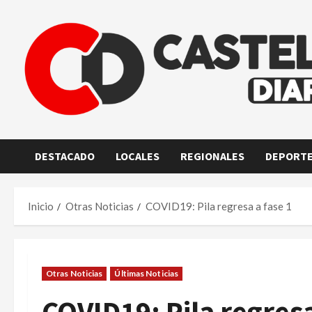
Saltar
al
contenido
DESTACADO
LOCALES
REGIONALES
DEPORT
Inicio
Otras Noticias
COVID19: Pila regresa a fase 1
Otras Noticias
Últimas Noticias
COVID19: Pila regresa