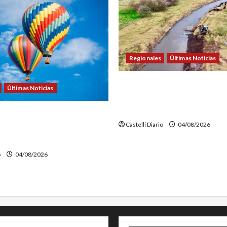
Regionales
Últimas Noticias
DOLORES: TRABAJOS DE LI
Últimas Noticias
MANTENIMIENTO EN EL CAN
PICASA
VENTURE FEST: ABREN LAS
Castelli Diario
04/08/2026
ONES PARA LOS VUELOS EN
ROSTÁTICO
o
04/08/2026