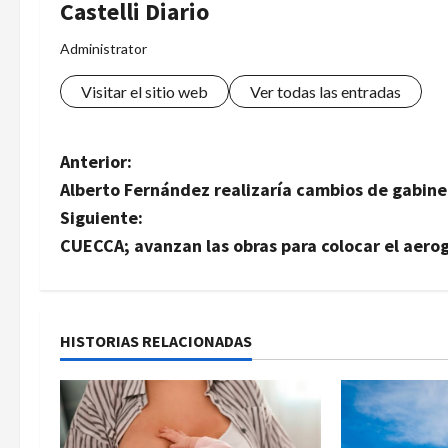
Castelli Diario
Administrator
Visitar el sitio web
Ver todas las entradas
N
Anterior:
Alberto Fernández realizaría cambios de gabine
a
Siguiente:
v
CUECCA; avanzan las obras para colocar el aerog
e
g
HISTORIAS RELACIONADAS
a
c