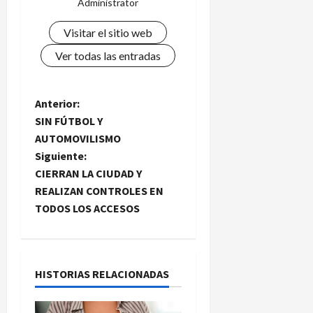
Administrator
Visitar el sitio web
Ver todas las entradas
N
Anterior:
SIN FÚTBOL Y
a
AUTOMOVILISMO
Siguiente:
v
CIERRAN LA CIUDAD Y
e
REALIZAN CONTROLES EN
TODOS LOS ACCESOS
g
a
HISTORIAS RELACIONADAS
c