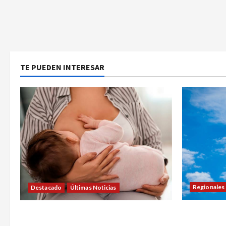
d
a
s
TE PUEDEN INTERESAR
Regionales
Destacado
Últimas Noticias
LEZAMA AD
SEMANA DE LA LACTANCIA: CONVOCAN