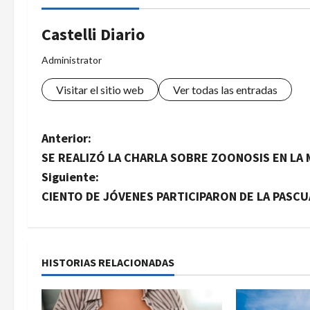
Castelli Diario
Administrator
Visitar el sitio web
Ver todas las entradas
N
Anterior:
SE REALIZÓ LA CHARLA SOBRE ZOONOSIS EN LA 
a
Siguiente:
v
CIENTO DE JÓVENES PARTICIPARON DE LA PASC
e
g
HISTORIAS RELACIONADAS
a