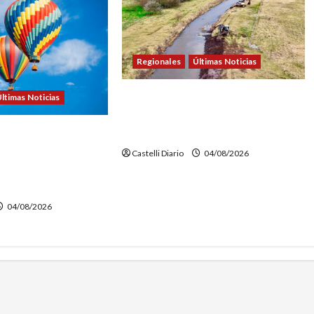
Regionales
Últimas Noticias
DOLORES: TRABAJOS DE
ltimas Noticias
LIMPIEZA Y MANTENIMIENTO EN
EL CANAL LA PICASA
NTURE FEST:
NSCRIPCIONES PARA
Castelli Diario
04/08/2026
EN GLOBO
O
04/08/2026