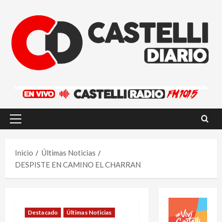
Saltar
al
contenido
Menú
principal
Inicio
Últimas Noticias
DESPISTE EN CAMINO EL CHARRAN
Destacado
Últimas Noticias