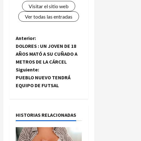
Visitar el sitio web
Ver todas las entradas
N
Anterior:
DOLORES : UN JOVEN DE 18
a
AÑOS MATÓ A SU CUÑADO A
METROS DE LA CÁRCEL
v
Siguiente:
e
PUEBLO NUEVO TENDRÁ
EQUIPO DE FUTSAL
g
a
HISTORIAS RELACIONADAS
c
i