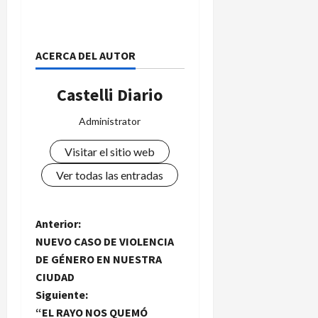
ACERCA DEL AUTOR
Castelli Diario
Administrator
Visitar el sitio web
Ver todas las entradas
N
Anterior:
NUEVO CASO DE VIOLENCIA
a
DE GÉNERO EN NUESTRA
CIUDAD
v
Siguiente:
“EL RAYO NOS QUEMÓ