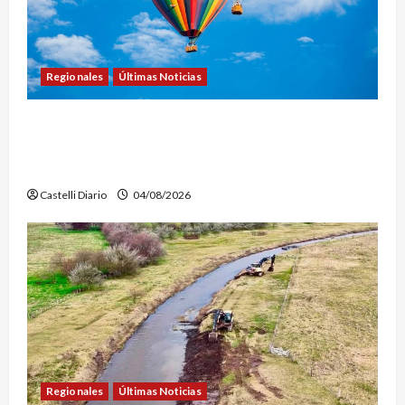
Regionales
Últimas Noticias
LEZAMA ADVENTURE FEST: ABREN LAS
INSCRIPCIONES PARA LOS VUELOS EN GLOBO
AEROSTÁTICO
Castelli Diario
04/08/2026
Regionales
Últimas Noticias