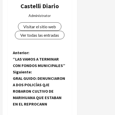
Castelli Diario
Administrator
Visitar el sitio web
Ver todas las entradas
N
Anterior:
“LAS VAMOS A TERMINAR
a
CON FONDOS MUNICIPALES”
Siguiente:
v
GRAL GUIDO: DENUNCIARON
e
A DOS POLICÍAS QJE
ROBARON CULTIVO DE
g
MARIHUANA QUE ESTABAN
EN EL REPROCANN
a