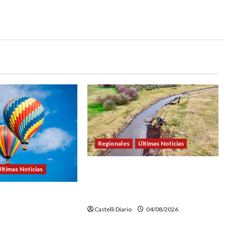
Regionales
Últimas Noticias
DOLORES: TRABAJOS DE
ltimas Noticias
LIMPIEZA Y MANTENIMIENTO EN
EL CANAL LA PICASA
NTURE FEST:
NSCRIPCIONES PARA
Castelli Diario
04/08/2026
EN GLOBO