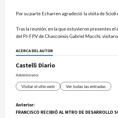
Por su parte Echarren agradeció la visita de Scio
Tras la reunión, en la que estuvieron presentes el
del PJ-FPV de Chascomús Gabriel Macchi, visitaron 
ACERCA DEL AUTOR
Castelli Diario
Administrator
Visitar el sitio web
Ver todas las entradas
N
Anterior:
FRANCISCO RECIBIÓ AL MTRO DE DESARROLLO SO
a