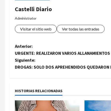
Castelli Diario
Administrator
Visitar el sitio web
Ver todas las entradas
N
Anterior:
URGENTE: REALIZARON VARIOS ALLANAMIENTOS
a
Siguiente:
v
DROGAS: SOLO DOS APREHENDIDOS QUEDARON 
e
g
HISTORIAS RELACIONADAS
a
c