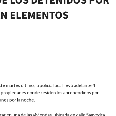
N ELEMENTOS
te martes último, la policía local llevó adelante 4
d, propiedades donde residen los aprehendidos por
unes por la noche.
trar en una de las viviendas, ubicada en calle Saavedra,