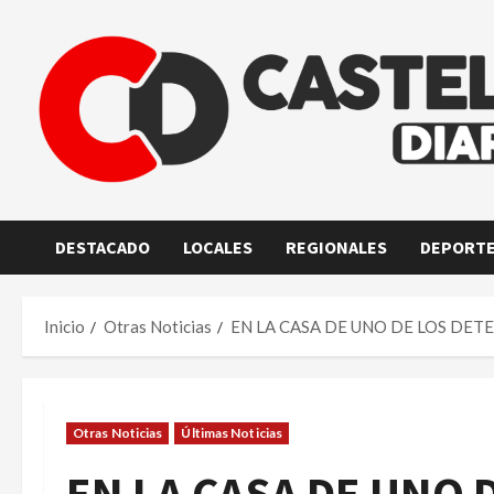
Saltar
al
contenido
DESTACADO
LOCALES
REGIONALES
DEPORT
Inicio
Otras Noticias
EN LA CASA DE UNO DE LOS D
Otras Noticias
Últimas Noticias
EN LA CASA DE UNO 