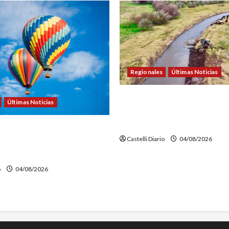
Regionales
Últimas Noticias
DOLORES: TRABAJOS DE LI
Últimas Noticias
MANTENIMIENTO EN EL CAN
PICASA
VENTURE FEST: ABREN LAS
Castelli Diario
04/08/2026
ONES PARA LOS VUELOS EN
ROSTÁTICO
o
04/08/2026