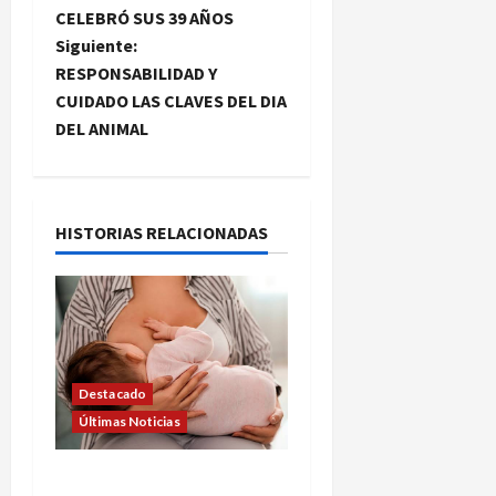
a
CELEBRÓ SUS 39 AÑOS
Siguiente:
v
RESPONSABILIDAD Y
e
CUIDADO LAS CLAVES DEL DIA
DEL ANIMAL
g
a
HISTORIAS RELACIONADAS
c
i
ó
n
Destacado
Últimas Noticias
d
e
SEMANA DE LA LACTANCIA: