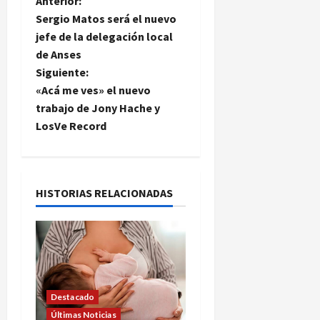
N
Anterior:
Sergio Matos será el nuevo
a
jefe de la delegación local
de Anses
v
Siguiente:
e
«Acá me ves» el nuevo
trabajo de Jony Hache y
g
LosVe Record
a
c
HISTORIAS RELACIONADAS
i
ó
n
Destacado
d
Últimas Noticias