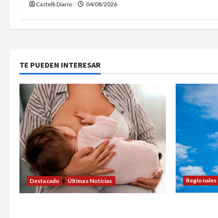
Castelli Diario
04/08/2026
t
r
a
TE PUEDEN INTERESAR
d
a
s
Regionales
Destacado
Últimas Noticias
LEZAMA AD
SEMANA DE LA LACTANCIA: CONVOCAN