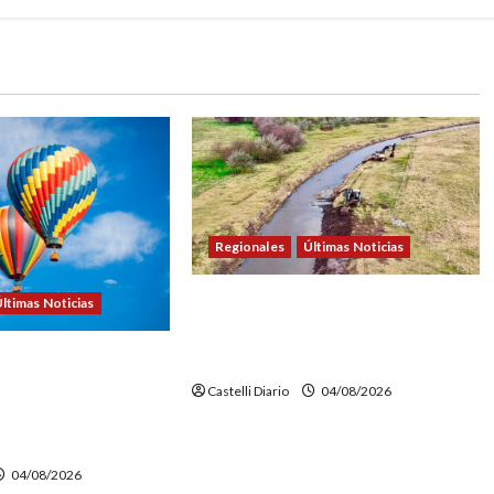
Regionales
Últimas Noticias
DOLORES: TRABAJOS DE
ltimas Noticias
LIMPIEZA Y MANTENIMIENTO EN
EL CANAL LA PICASA
NTURE FEST:
NSCRIPCIONES PARA
Castelli Diario
04/08/2026
EN GLOBO
O
04/08/2026