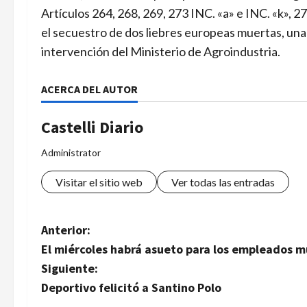
Artículos 264, 268, 269, 273 INC. «a» e INC. «k», 2
el secuestro de dos liebres europeas muertas, un
intervención del Ministerio de Agroindustria.
ACERCA DEL AUTOR
Castelli Diario
Administrator
Visitar el sitio web
Ver todas las entradas
N
Anterior:
El miércoles habrá asueto para los empleados m
a
Siguiente:
v
Deportivo felicitó a Santino Polo