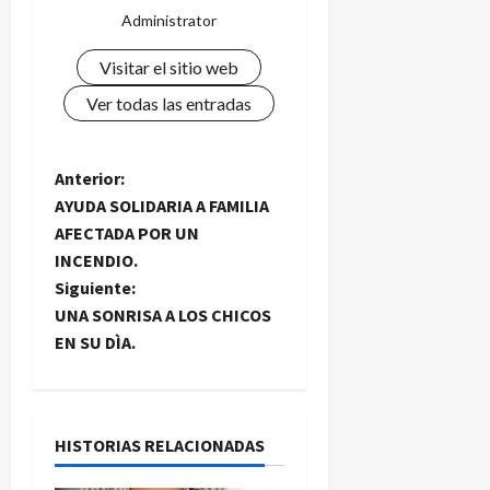
Administrator
Visitar el sitio web
Ver todas las entradas
N
Anterior:
AYUDA SOLIDARIA A FAMILIA
a
AFECTADA POR UN
INCENDIO.
v
Siguiente:
e
UNA SONRISA A LOS CHICOS
EN SU DÌA.
g
a
HISTORIAS RELACIONADAS
c