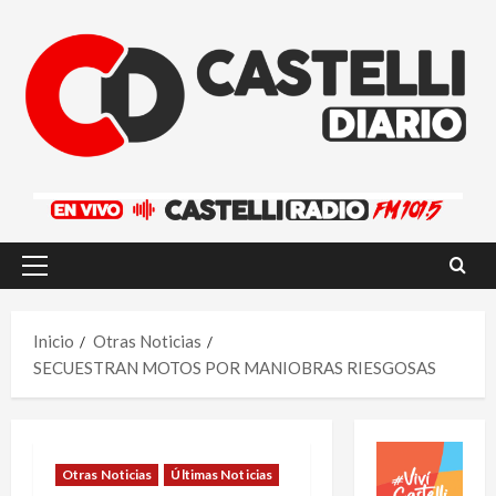
Saltar
al
contenido
Menú
principal
Inicio
Otras Noticias
SECUESTRAN MOTOS POR MANIOBRAS RIESGOSAS
Otras Noticias
Últimas Noticias