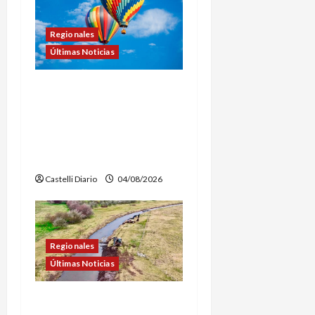
d
a
Regionales
Últimas Noticias
s
LEZAMA ADVENTURE
FEST: ABREN LAS
INSCRIPCIONES PARA LOS
VUELOS EN GLOBO
AEROSTÁTICO
Castelli Diario
04/08/2026
Regionales
Últimas Noticias
DOLORES: TRABAJOS DE