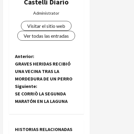
Castelli Diario
Administrator
Visitar el sitio web
Ver todas las entradas
N
Anterior:
GRAVES HERIDAS RECIBIÓ
a
UNA VECINA TRAS LA
MORDEDURA DE UN PERRO
v
Siguiente:
e
SE CORRIÒ LA SEGUNDA
MARATÓN EN LA LAGUNA
g
a
HISTORIAS RELACIONADAS
c