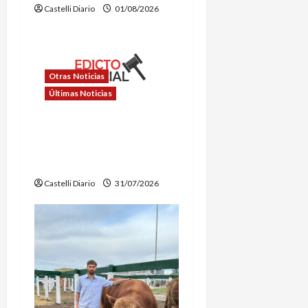
e
Castelli Diario
01/08/2026
n
t
Otras Noticias
r
Últimas Noticias
a
EDICTO DE SUBASTA
PÚBLICA MUNICIPALIDAD
d
DE CASTELLI
a
Castelli Diario
31/07/2026
s