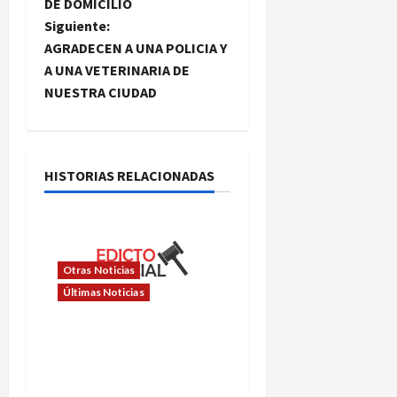
a
DE DOMICILIO
Siguiente:
v
AGRADECEN A UNA POLICIA Y
e
A UNA VETERINARIA DE
NUESTRA CIUDAD
g
a
HISTORIAS RELACIONADAS
c
i
ó
Otras Noticias
n
Últimas Noticias
d
EDICTO DE SUBASTA
PÚBLICAMUNICIPALIDAD
e
DE CASTELLI