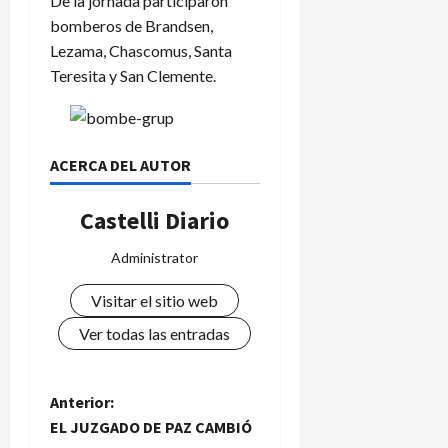
De la jornada participaron
bomberos de Brandsen,
Lezama, Chascomus, Santa
Teresita y San Clemente.
ACERCA DEL AUTOR
Castelli Diario
Administrator
Visitar el sitio web
Ver todas las entradas
N
Anterior:
EL JUZGADO DE PAZ CAMBIÓ