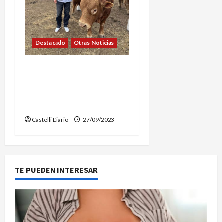
Destacado
Otras Noticias
EN CORDOBA, LA CABAÑA
«DON FEDERICO» EXPONE
SUS GRANDES
EJEMPLARES VACUNOS
Castelli Diario
27/09/2023
TE PUEDEN INTERESAR