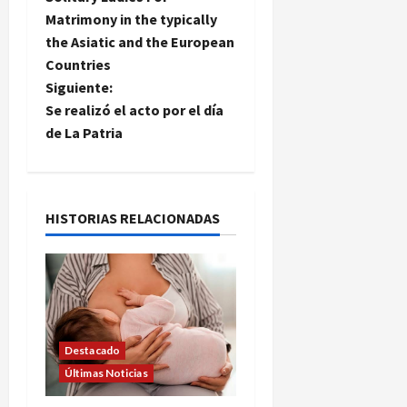
a
Matrimony in the typically
the Asiatic and the European
v
Countries
e
Siguiente:
Se realizó el acto por el día
g
de La Patria
a
c
HISTORIAS RELACIONADAS
i
ó
n
Destacado
d
Últimas Noticias
e