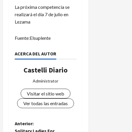
La próxima competencia se
realizará el día 7 de julio en
Lezama
Fuente:Elsuplente
ACERCA DEL AUTOR
Castelli Diario
Administrator
Visitar el sitio web
Ver todas las entradas
N
Anterior:
Solitary Ladies For